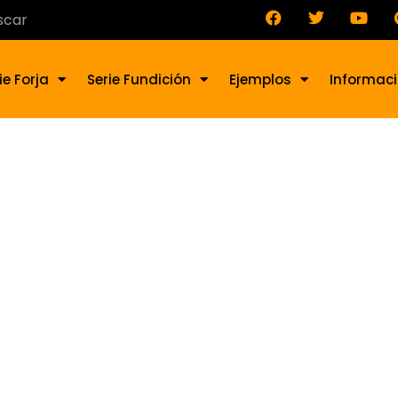
ie Forja
Serie Fundición
Ejemplos
Informac
rno de Forja AD-076-