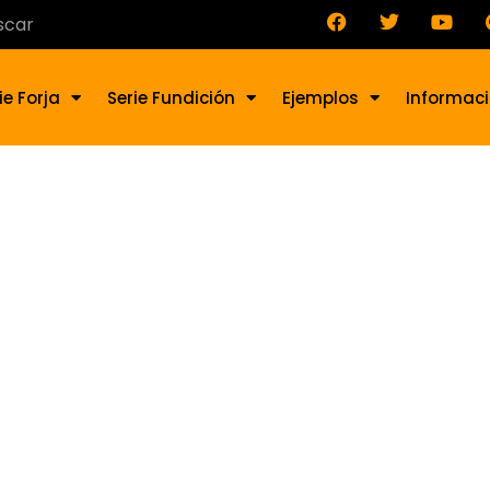
ie Forja
Serie Fundición
Ejemplos
Informac
rno de Forja AD-129-