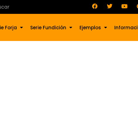
ie Forja
Serie Fundición
Ejemplos
Informac
no de Forja AD-170-2