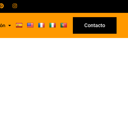
Contacto
ión
5/A