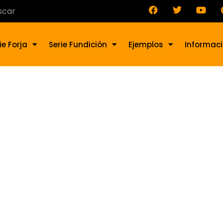
ie Forja
Serie Fundición
Ejemplos
Informac
dorno de forja G-1-12