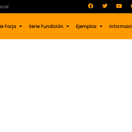
ie Forja
Serie Fundición
Ejemplos
Informac
Adorno de forja G-40