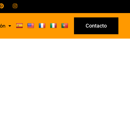
Contacto
ión
-28