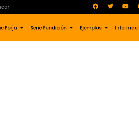
ie Forja
Serie Fundición
Ejemplos
Informac
ustre de forja BA-009