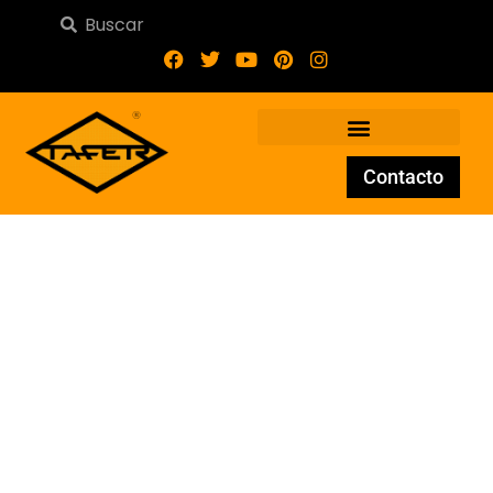
Contacto
Balaustre de forja BA-013-
29