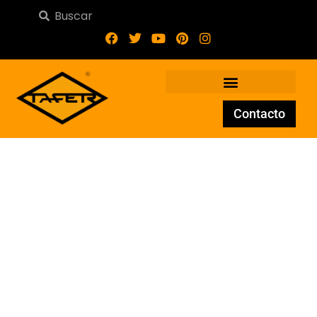
Contacto
Balaustre de forja BA-037-
31