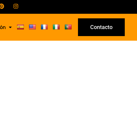
Contacto
ión
-34