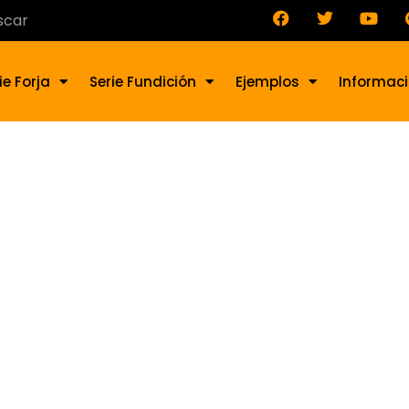
ie Forja
Serie Fundición
Ejemplos
Informac
ustre de forja BA-069