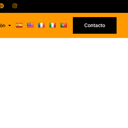
Contacto
ión
35/C