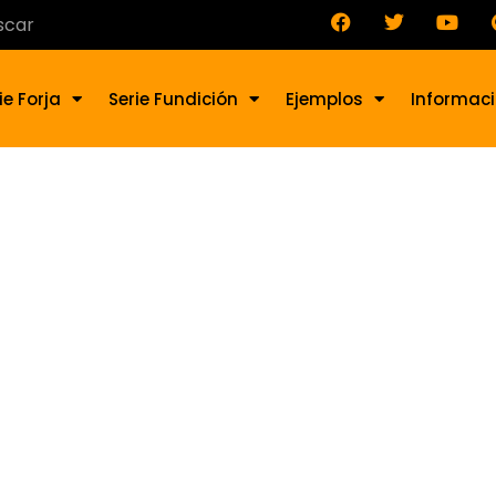
ie Forja
Serie Fundición
Ejemplos
Informac
stre de forja BA-106-