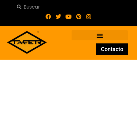
Contacto
Balaustre de forja BA-123-
35