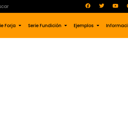
ie Forja
Serie Fundición
Ejemplos
Informac
tina de forja PL-004-