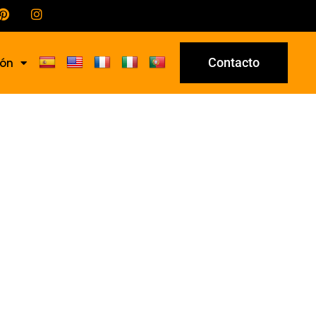
Contacto
ión
42