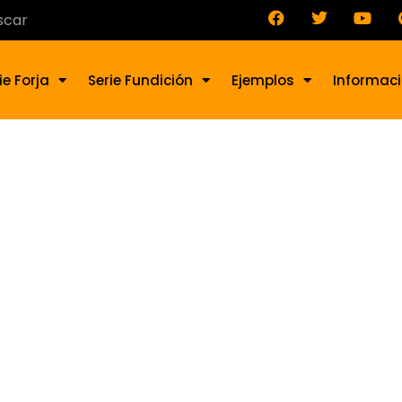
ie Forja
Serie Fundición
Ejemplos
Informac
te de forja RE-023-4