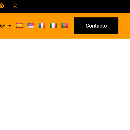
Contacto
ión
9/A