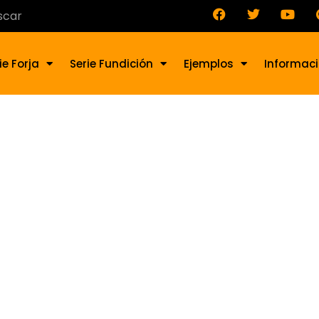
ie Forja
Serie Fundición
Ejemplos
Informac
a de fundición SO-012