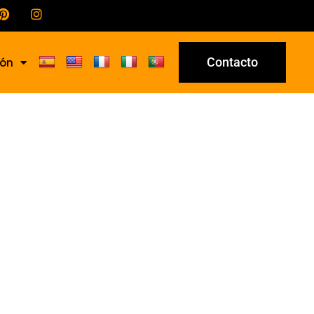
Contacto
ión
-82