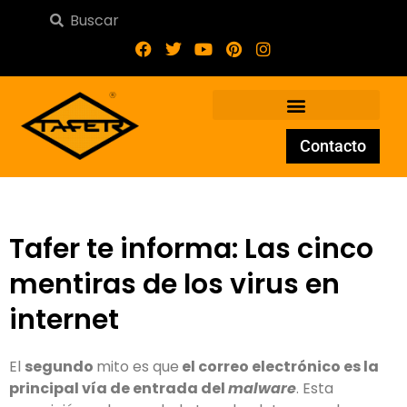
Contacto
Tafer te informa: Las cinco
mentiras de los virus en
internet
El
segundo
mito es que
el correo electrónico es la
principal vía de entrada del
malware
. Esta