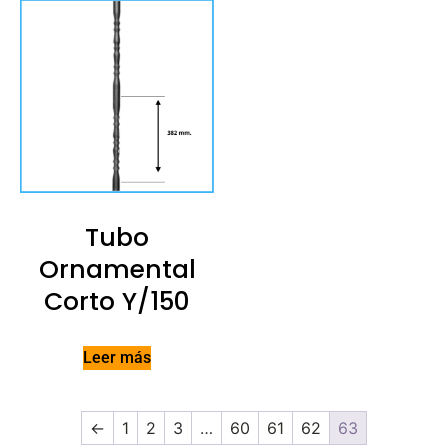
Tubo
Ornamental
Corto Y/150
Leer más
←
1
2
3
…
60
61
62
63